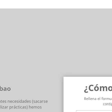
Sácate el Carnet de conducir a la primera
¿Cómo
lbao
Rellena el form
tes necesidades (sacarse
conti
lizar prácticas) hemos