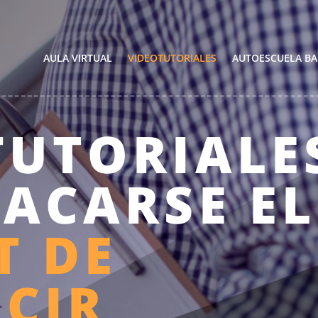
AULA VIRTUAL
VIDEOTUTORIALES
AUTOESCUELA BA
TUTORIALE
SACARSE EL
T DE
CIR