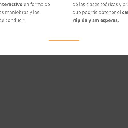
interactivo
en forma de
de las clases teóricas y 
as maniobras y los
que podrás obtener el
ca
de conducir.
rápida y sin esperas
.